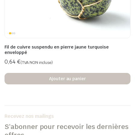
x
x
n
x
Fil de cuivre suspendu en pierre jaune turquoise
enveloppé
0,64
€
(TVA NON incluse)
Ajouter au panier
Recevez nos mailings
S'abonner pour recevoir les dernières