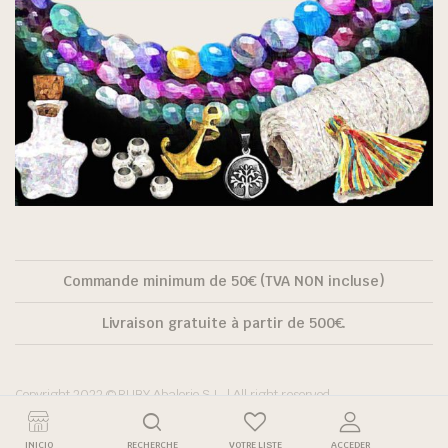
Commande minimum de 50€ (TVA NON incluse)
Livraison gratuite à partir de 500€.
Copyright 2022 © RUBY Abalorio S.L. | All right reserved.
INICIO
RECHERCHE
VOTRE LISTE
ACCEDER