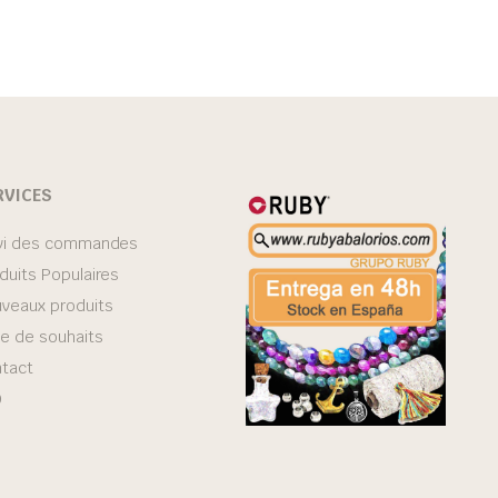
RVICES
vi des commandes
duits Populaires
veaux produits
te de souhaits
tact
Q