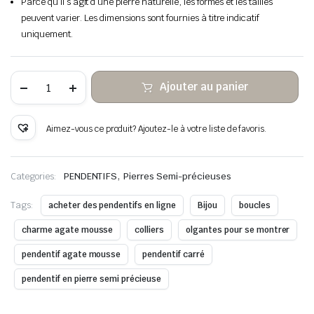
Parce qu’il s’agit d’une pierre naturelle, les formes et les tailles
peuvent varier. Les dimensions sont fournies à titre indicatif
uniquement.
quantité
Ajouter au panier
de
Mousse
d’agate
pierre
Aimez-vous ce produit? Ajoutez-le à votre liste de favoris.
suspendue
fil
de
cuivre
,
Categories:
PENDENTIFS
Pierres Semi-précieuses
enveloppé
Tags:
acheter des pendentifs en ligne
Bijou
boucles
charme agate mousse
colliers
olgantes pour se montrer
pendentif agate mousse
pendentif carré
pendentif en pierre semi précieuse