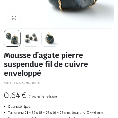
Mousse d’agate pierre
suspendue fil de cuivre
enveloppé
SKU:
BS-GZ-RX-0004
0,64
€
(TVA NON incluse)
Quantité: 1pcs.
Taille: env. 21 ~ 32 x 18 ~ 27 x 16 ~ 23 mm, trou: env. ∅ 4~6 mm