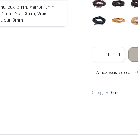
n huileux-3mm, Marron-1mm,
-2mm, Noir-3mm, Vraie
couleur-3mm
quantité
de
Lanière
en
cuir
Aimez-vous ce produit? Aj
véritable
pour
la
fabrication
Category:
Cuir
de
bracelets,
bracelets
en
cuir,
colliers
et
porte-