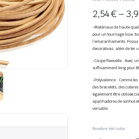
2,54
€
–
3,
-Matériaux de haute qualit
pour un tournage lisse, to
l’emaranhamento. Possui
decorativas, além de ter u
-Coupe flexivelle : Avec u
suffisamment long pour êt
-Polyvalence : Comme les b
des bracelets, des colares
également être utilisée c
apanhadores de sonhos et 
versatile.
Nombre del color