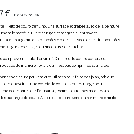
97
€
(TVA NON incluse)
é : Feito de couro genuíno, une surface et traitée avec de la peinture
urnant le matériau un très rigide et scorgadio, entravant
 uma ampla gama de aplicações e pode ser usado em muitas ocasiões
ma largura estreita, reduzindo o risco de quebra.
ne compression totale d’environ 20 mètres, le coruro correia est
re coupé de manière flexible qui n’est pas comprimée souhaitée.
andes de couro peuvent être utilisées pour faire des joias, tels que
 et des chaveiros. Une correia de couro plana e vintage peut
omme accessoire pour l’artisanat, comme les roupas mediaevais, les
les cadarços de couro. A correia de couro vendida por metro é muito