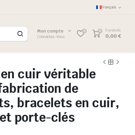
Français
0 produits
Mon compte
0
0
0,00
€
Connectez-Vous
en cuir véritable
fabrication de
ts, bracelets en cuir,
 et porte-clés