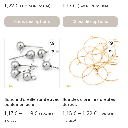
1,22
€
1,17
€
(TVA NON incluse)
(TVA NON incluse)
Choix des options
Choix des options
Boucle d’oreille ronde avec
Boucles d’oreilles créoles
boulon en acier
dorées
1,17
€
–
1,19
€
1,15
€
–
1,22
€
(TVA NON
(TVA NON
incluse)
incluse)