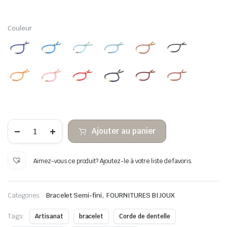
Couleur
quantité
Ajouter au panier
de
Curseur
de
cordon
Aimez-vous ce produit? Ajoutez-le à votre liste de favoris.
de
serrage
réglable
au
,
Categories:
Bracelet Semi-fini
FOURNITURES BIJOUX
poignet
Tags:
Artisanat
bracelet
Corde de dentelle