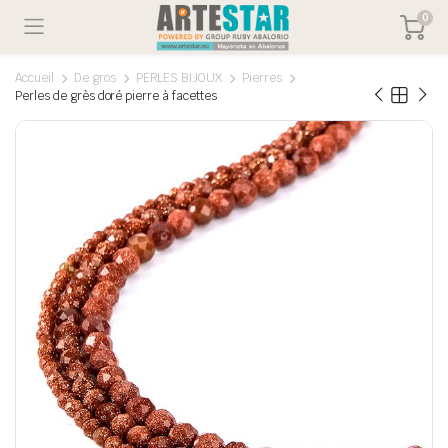
0
Accueil
De gros
PERLES BIJOUX
Pierres
Perles de grès doré pierre à facettes