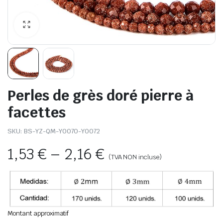
Perles de grès doré pierre à
facettes
SKU:
BS-YZ-QM-Y0070-Y0072
1,53
€
–
2,16
€
(TVA NON incluse)
Montant approximatif