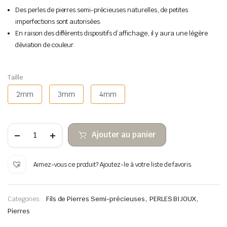
Des perles de pierres semi-précieuses naturelles, de petites
imperfections sont autorisées.
En raison des différents dispositifs d’affichage, il y aura une légère
déviation de couleur.
Taille
2mm
3mm
4mm
quantité
Ajouter au panier
de
Perles
de
grès
Aimez-vous ce produit? Ajoutez-le à votre liste de favoris.
doré
pierre
à
facettes
,
,
Categories:
Fils de Pierres Semi-précieuses
PERLES BIJOUX
Pierres