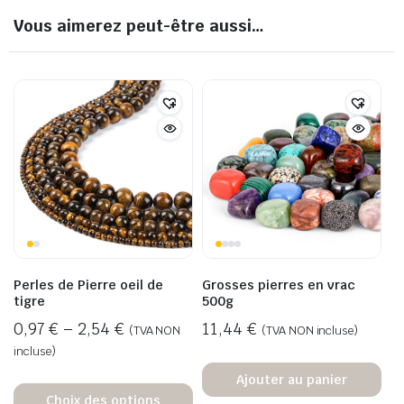
Vous aimerez peut-être aussi…
Perles de Pierre oeil de
Grosses pierres en vrac
tigre
500g
0,97
€
–
2,54
€
11,44
€
(TVA NON
(TVA NON incluse)
incluse)
Ajouter au panier
Choix des options