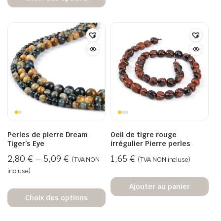
Perles de pierre Dream
Oeil de tigre rouge
Tiger’s Eye
irrégulier Pierre perles
2,80
€
–
5,09
€
1,65
€
(TVA NON
(TVA NON incluse)
incluse)
Ajouter au panier
Choix des options