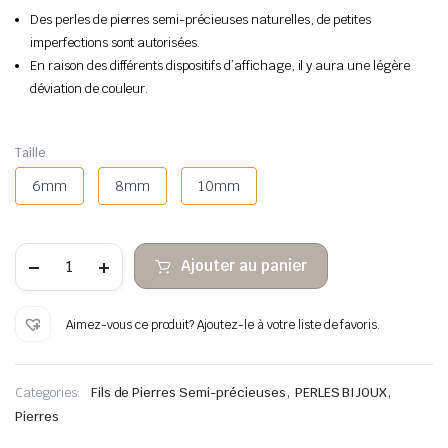
Des perles de pierres semi-précieuses naturelles, de petites
imperfections sont autorisées.
En raison des différents dispositifs d’affichage, il y aura une légère
déviation de couleur.
Taille
6mm
8mm
10mm
quantité
Ajouter au panier
de
Perles
de
pierre
Aimez-vous ce produit? Ajoutez-le à votre liste de favoris.
Golden
Tiger
Eye
,
,
Categories:
Fils de Pierres Semi-précieuses
PERLES BIJOUX
Pierres