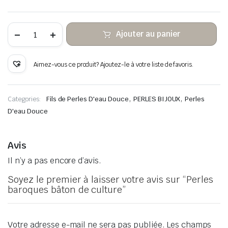
quantité
Ajouter au panier
de
Perles
baroques
bâton
Aimez-vous ce produit? Ajoutez-le à votre liste de favoris.
de
culture
,
,
Categories:
Fils de Perles D'eau Douce
PERLES BIJOUX
Perles
D'eau Douce
Avis
Il n’y a pas encore d’avis.
Soyez le premier à laisser votre avis sur “Perles
baroques bâton de culture”
Votre adresse e-mail ne sera pas publiée.
Les champs