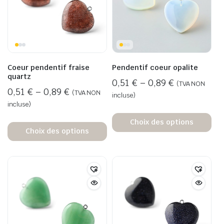
Coeur pendentif fraise
Pendentif coeur opalite
quartz
0,51
€
–
0,89
€
(TVA NON
0,51
€
–
0,89
€
(TVA NON
incluse)
incluse)
Choix des options
Choix des options