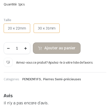
Quantité: 1pcs.
Taille
20 x 22mm
30 x 31mm
quantité
Ajouter au panier
de
Cœur
pendentif
Sodalite
Aimez-vous ce produit? Ajoutez-le à votre liste de favoris.
,
Categories:
PENDENTIFS
Pierres Semi-précieuses
Avis
Il n’y a pas encore d’avis.