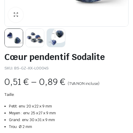
Cœur pendentif Sodalite
SKU:
BS-GZ-XX-L0004S
0,51
€
–
0,89
€
(TVA NON incluse)
Taille:
Petit: env. 20 x 22 x 9 mm
Moyen : env. 25 x 27 x 9 mm
Grand: env. 30 x 31 x 9 mm
Trou: Ø 2 mm