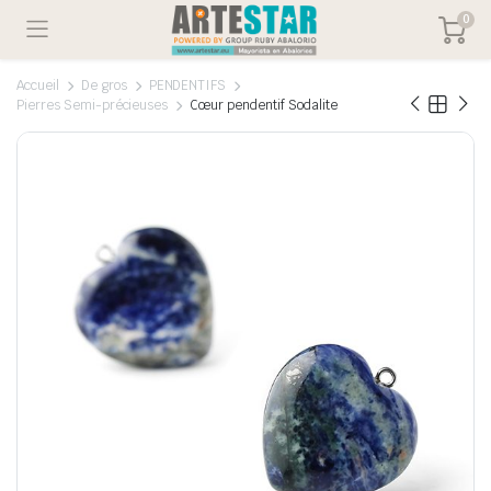
0
Accueil
De gros
PENDENTIFS
Pierres Semi-précieuses
Cœur pendentif Sodalite