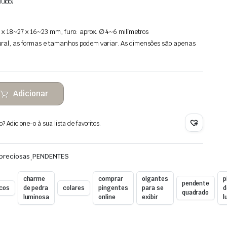
luído)
x 18~27 x 16~23 mm, furo: aprox. ∅ 4~6 milímetros
ral, as formas e tamanhos podem variar. As dimensões são apenas
Adicionar
 Adicione-o à sua lista de favoritos.
preciosas
,
PENDENTES
charme
comprar
olgantes
p
pendente
ncos
de pedra
colares
pingentes
para se
d
quadrado
luminosa
online
exibir
l