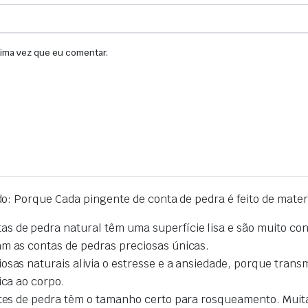
xima vez que eu comentar.
do: Porque
Cada pingente de conta de pedra é feito de mater
 de pedra natural têm uma superfície lisa e são muito confo
am as contas de pedras preciosas únicas
.
osas naturais alivia o estresse e a ansiedade,
porque
transm
ica ao corpo
.
entes de pedra têm o tamanho certo para rosqueamento.
Muit