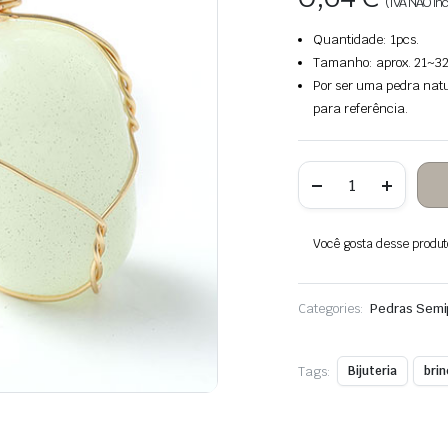
(IVA NÃO inc
Quantidade: 1pcs.
Tamanho: aprox. 21~32 
Por ser uma pedra natu
para referência.
Quantidade
de
Pedra
luminosa
pendurada
Você gosta desse produto?
pedra
embrulhada
fio
de
Categories:
Pedras Semi
cobre
Tags:
Bijuteria
bri