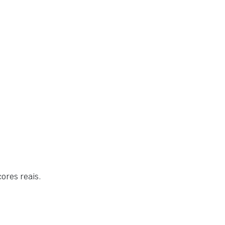
cores reais
.