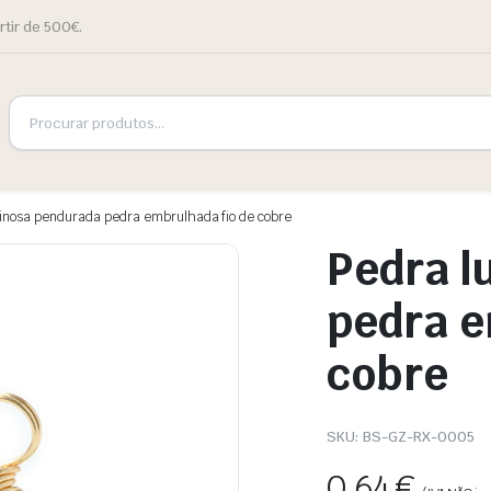
rtir de 500€.
inosa pendurada pedra embrulhada fio de cobre
Pedra l
pedra e
cobre
SKU:
BS-GZ-RX-0005
0,64
€