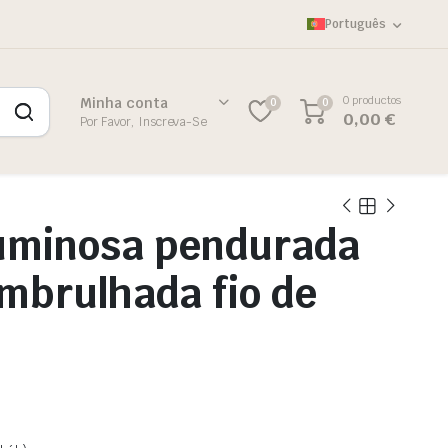
Português
0 productos
Minha conta
0
0
0,00
€
Por Favor, Inscreva-Se
uminosa pendurada
mbrulhada fio de