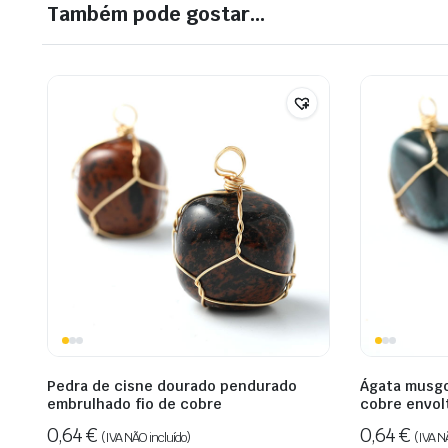
Também pode gostar…
Pedra de cisne dourado pendurado
Ágata musgo
embrulhado fio de cobre
cobre envol
0,64
€
0,64
€
(IVA NÃO incluído)
(IVA N