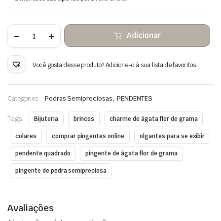
Quantidade
Adicionar
de
Ágata
Flor
Grama
Você gosta desse produto? Adicione-o à sua lista de favoritos.
Pendurada
Pedra
Fio
de
,
Categories:
Pedras Semipreciosas
PENDENTES
Cobre
Envolto
Tags:
Bijuteria
brincos
charme de ágata flor de grama
colares
comprar pingentes online
olgantes para se exibir
pendente quadrado
pingente de ágata flor de grama
pingente de pedra semipreciosa
Avaliações