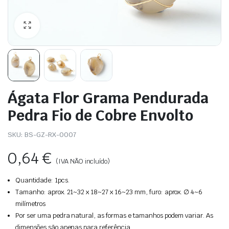
Ágata Flor Grama Pendurada
Pedra Fio de Cobre Envolto
SKU:
BS-GZ-RX-0007
0,64
€
(IVA NÃO incluído)
Quantidade: 1pcs.
Tamanho: aprox. 21~32 x 18~27 x 16~23 mm, furo: aprox. ∅ 4~6
milímetros
Por ser uma pedra natural, as formas e tamanhos podem variar. As
dimensões são apenas para referência.