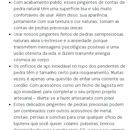
Com acabamento polido, esses pingentes de contas de
pedra natural têm uma superfície lisa e são muito
confortáveis ​​de usar.
Além disso, sua aparência,
juntamente com sua textura e cor naturais, tornam as
contas de pedras preciosas únicas
.
Usar nossos pingentes feitos de pedras semipreciosas
naturais alivia o estresse e a ansiedade,
porque
transmitem mensagens psicológicas positivas e uma
visão otimista da vida, e dizem transmitir energia
cósmica ao corpo
.
Os orifícios de aço inoxidável no topo dos pendentes de
pedra têm o tamanho certo para rosqueamento.
Muitas
vezes é apenas uma questão de enfiar uma corrente ou
cordão.
Com acessórios como um fecho de lagosta em
aço inoxidável, para completar o seu próprio projeto
artesanal – divirta-se a fazer artesanato com joias!
Estes delicados pingentes de pedras preciosas podem
ser combinados com outros acessórios de metal,
cristais, pérolas e conchas para criar qualquer ofício de
bijuteria que você quiser, colares, pulseiras, brincos,
decoração de casa e muito mais.
Dê-o aos seus amigos