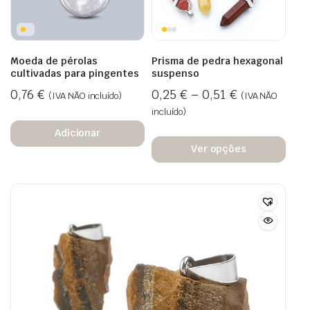
Moeda de pérolas
Prisma de pedra hexagonal
cultivadas para pingentes
suspenso
0,76
€
0,25
€
–
0,51
€
(IVA NÃO incluído)
(IVA NÃO
incluído)
Adicionar
Ver opções