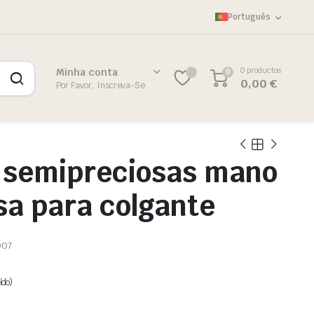
Português
0 productos
Minha conta
0
0,00
€
Por Favor, Inscreva-Se
 semipreciosas mano
a para colgante
007
ído)