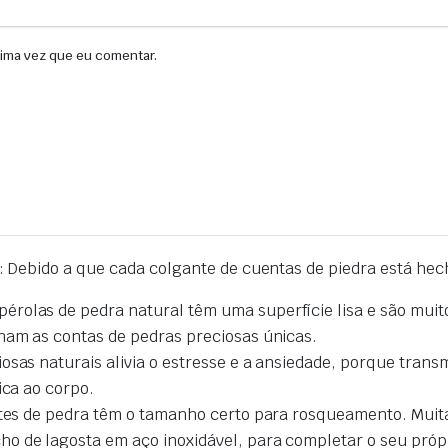
xima vez que eu comentar.
Debido a que cada colgante de cuentas de piedra está hech
rolas de pedra natural têm uma superfície lisa e são muito
rnam as contas de pedras preciosas únicas
.
osas naturais alivia o estresse e a ansiedade,
porque
transm
ica ao corpo
.
entes de pedra têm o tamanho certo para rosqueamento.
Muit
 de lagosta em aço inoxidável, para completar o seu própri