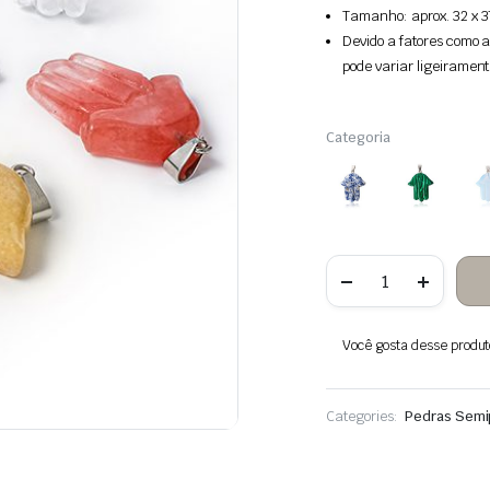
Tamanho: aprox. 32 x 3
Devido a fatores como a
pode variar ligeirament
Categoria
Quantidade
de
Piedras
semipreciosas
mano
Você gosta desse produto?
de
hamsa
para
colgante
Categories:
Pedras Semi