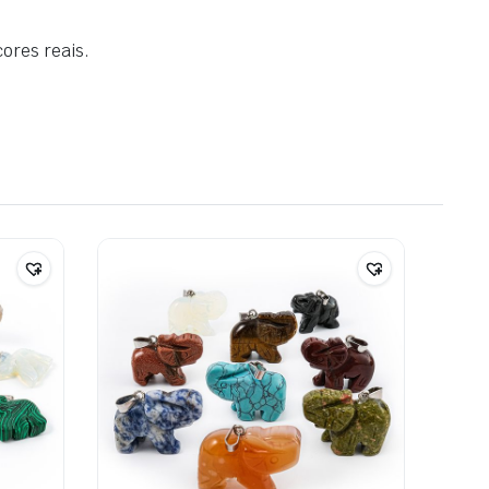
cores reais
.