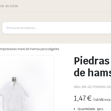
rtir de 500€.
emipreciosas mano de hamsa para colgante
Piedras
de hams
SKU:
BS-GZ-FS0001-0
1,47
€
(IVA NÃO inclu
Quantidade: 1pcs.