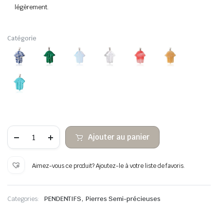
légèrement.
Catégorie
quantité
Ajouter au panier
de
Pierres
semi-
précieuses
Aimez-vous ce produit? Ajoutez-le à votre liste de favoris.
hamsa
main
pour
pendentif
,
Categories:
PENDENTIFS
Pierres Semi-précieuses