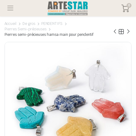
0
Accueil
De gros
PENDENTIFS
Pierres Semi-précieuses
Pierres semi-précieuses hamsa main pour pendentif