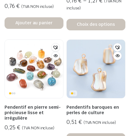
0,76
€
–
1,27
€
(TVA NON
0,76
€
(TVA NON incluse)
incluse)
Ajouter au panier
Choix des options
Pendentif en pierre semi-
Pendentifs baroques en
précieuse lisse et
perles de culture
irrégulière
0,51
€
(TVA NON incluse)
0,25
€
(TVA NON incluse)