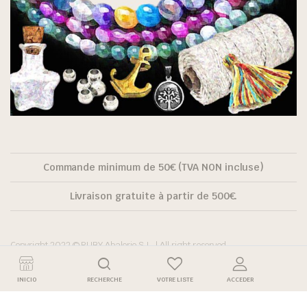
Commande minimum de 50€ (TVA NON incluse)
Livraison gratuite à partir de 500€.
Copyright 2022 © RUBY Abalorio S.L. | All right reserved.
INICIO
RECHERCHE
VOTRE LISTE
ACCEDER