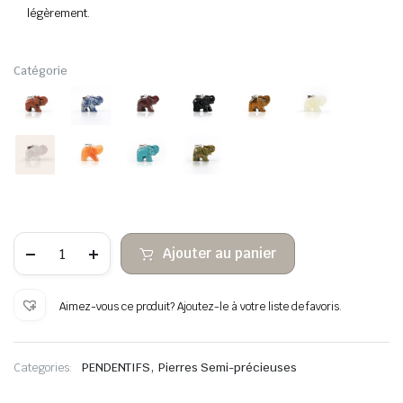
légèrement.
Catégorie
quantité
Ajouter au panier
de
Pendentif
éléphant
en
Aimez-vous ce produit? Ajoutez-le à votre liste de favoris.
pierre
semi-
précieuse
,
Categories:
PENDENTIFS
Pierres Semi-précieuses