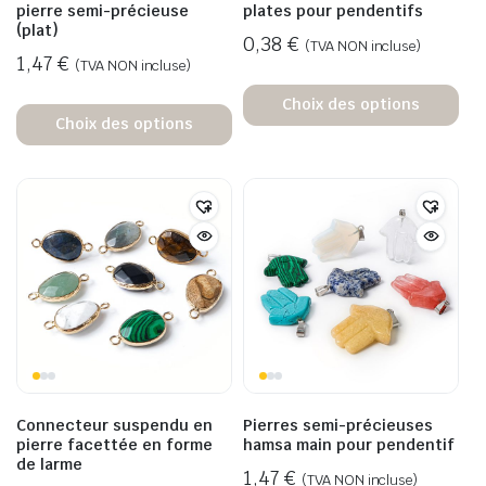
pierre semi-précieuse
plates pour pendentifs
(plat)
0,38
€
(TVA NON incluse)
1,47
€
(TVA NON incluse)
Choix des options
Choix des options
Connecteur suspendu en
Pierres semi-précieuses
pierre facettée en forme
hamsa main pour pendentif
de larme
1,47
€
(TVA NON incluse)