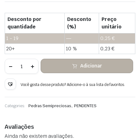
Desconto por
Desconto
Preço
quantidade
(%)
unitário
1 - 19
—
0,25
€
20+
10 %
0,23
€
Quantidade
Adicionar
de
Pilar
de
cuarzo
Você gosta desse produto? Adicione-o à sua lista de favoritos.
blanca
colgante
de
piedra
,
Categories:
Pedras Semipreciosas
PENDENTES
en
bruto
Avaliações
Ainda não existem avaliações.