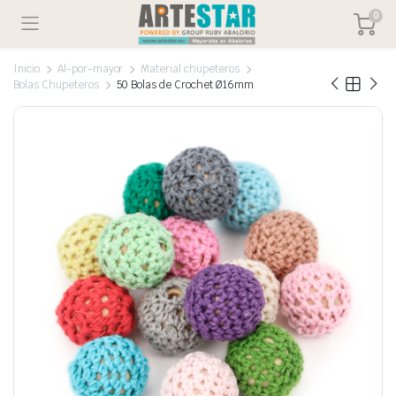
0
Inicio
Al-por-mayor
Material chupeteros
Bolas Chupeteros
50 Bolas de Crochet Ø16mm