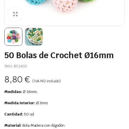
50 Bolas de Crochet Ø16mm
SKU:
BC1403
8,80
€
(IVA NO incluido)
Medidas:
Ø 16mm.
Medida Interior:
Ø 3mm.
Cantidad:
50 ud.
Material:
Bola Madera con Algodón.