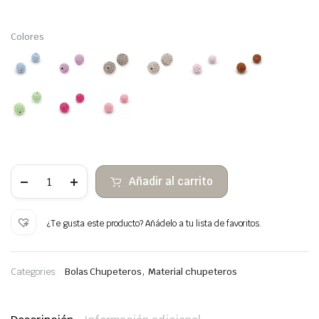
Colores
50
Añadir al carrito
Bolas
de
Crochet
Ø16mm
¿Te gusta este producto? Añádelo a tu lista de favoritos.
cantidad
,
Categories:
Bolas Chupeteros
Material chupeteros