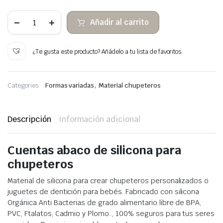
50
Añadir al carrito
Ábacos
de
Silicona
para
¿Te gusta este producto? Añádelo a tu lista de favoritos.
Mordedores
cantidad
,
Categories:
Formas variadas
Material chupeteros
Descripción
Información adicional
Cuentas abaco de silicona para
chupeteros
Material de silicona para crear chupeteros personalizados o
juguetes de dentición para bebés. Fabricado con silicona
Orgánica Anti Bacterias de grado alimentario libre de BPA,
PVC, Ftalatos, Cadmio y Plomo.., 100% seguros para tus seres