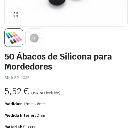
50 Ábacos de Silicona para
Mordedores
SKU:
SP-1035
5,52
€
(IVA NO incluido)
Medidas:
12mm x 6mm
Medida Interior:
2mm
Material:
Silicona