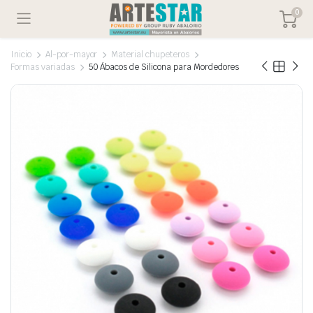
0
Inicio
Al-por-mayor
Material chupeteros
Formas variadas
50 Ábacos de Silicona para Mordedores