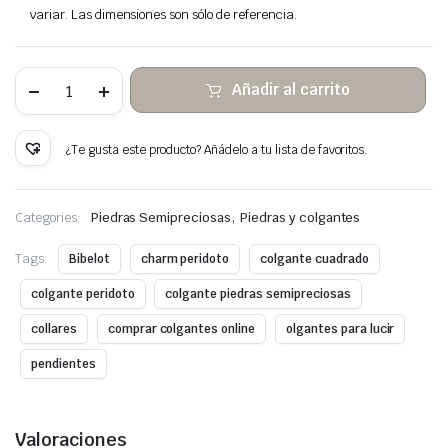
variar. Las dimensiones son sólo de referencia.
Peridoto
Añadir al carrito
colgante
de
piedra
alambre
¿Te gusta este producto? Añádelo a tu lista de favoritos.
de
cobre
envuelto
cantidad
,
Categories:
Piedras Semipreciosas
Piedras y colgantes
Tags:
Bibelot
charm peridoto
colgante cuadrado
colgante peridoto
colgante piedras semipreciosas
collares
comprar colgantes online
olgantes para lucir
pendientes
Valoraciones