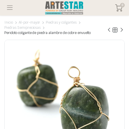
0
Inicio
Al-por-mayor
Piedras y colgantes
Piedras Semipreciosas
Peridoto colgante de piedra alambre de cobre envuelto