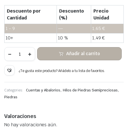
Descuento por
Descuento
Precio
Cantidad
(%)
Unidad
1 - 9
—
1,65
€
10+
10 %
1,49
€
Fluorita
Añadir al carrito
irregular
cuentas
de
piedra
¿Te gusta este producto? Añádelo a tu lista de favoritos.
cantidad
,
,
Categories:
Cuentas y Abalorios
Hilos de Piedras Semipreciosas
Piedras
Valoraciones
No hay valoraciones aún.