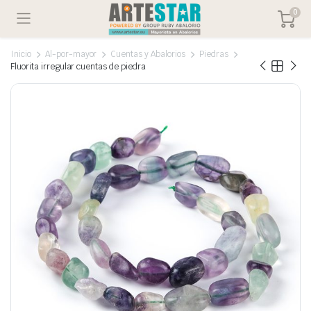
0
Inicio
Al-por-mayor
Cuentas y Abalorios
Piedras
Fluorita irregular cuentas de piedra