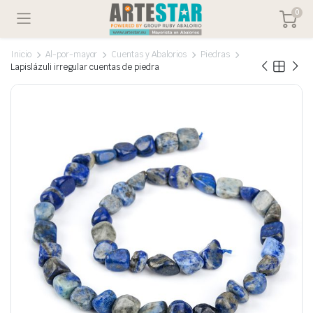
0
Inicio
Al-por-mayor
Cuentas y Abalorios
Piedras
Lapislázuli irregular cuentas de piedra