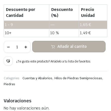
Descuento por
Descuento
Precio
Cantidad
(%)
Unidad
1 - 9
—
1,65
€
10+
10 %
1,49
€
Lapislázuli
Añadir al carrito
irregular
cuentas
de
piedra
¿Te gusta este producto? Añádelo a tu lista de favoritos.
cantidad
,
,
Categories:
Cuentas y Abalorios
Hilos de Piedras Semipreciosas
Piedras
Valoraciones
No hay valoraciones aún.