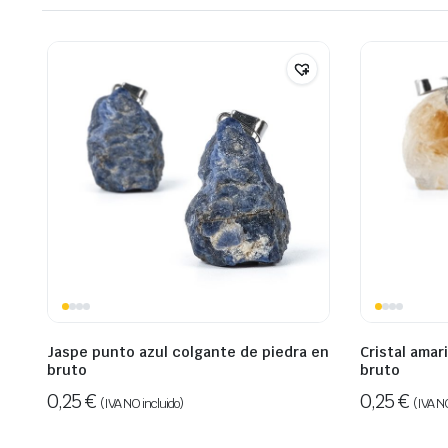
Jaspe punto azul colgante de piedra en
Cristal amar
bruto
bruto
0,25
€
0,25
€
(IVA NO incluido)
(IVA NO