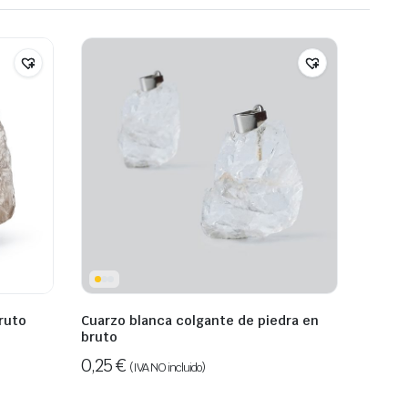
bruto
Cuarzo blanca colgante de piedra en
bruto
0,25
€
(IVA NO incluido)