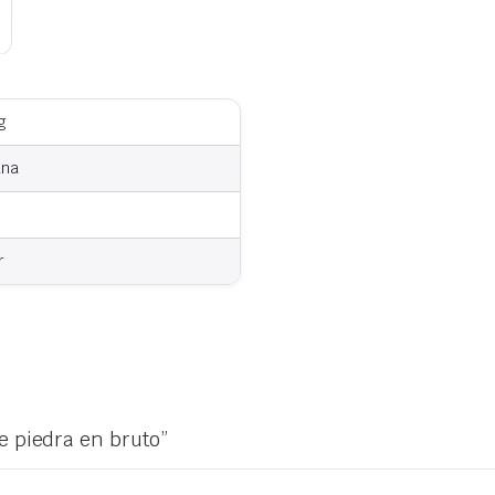
g
ana
r
e piedra en bruto”