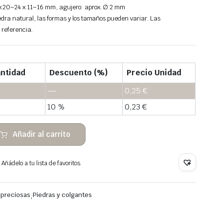
x 20~24 x 11~16 mm, agujero: aprox. ∅ 2 mm
dra natural, las formas y los tamaños pueden variar. Las
 referencia.
ntidad
Descuento (%)
Precio Unidad
—
0,25
€
10 %
0,23
€
Añadir al carrito
Añádelo a tu lista de favoritos.
ipreciosas
,
Piedras y colgantes