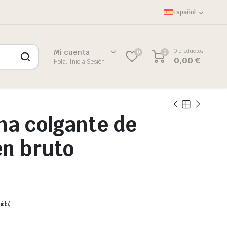
Español
0 productos
Mi cuenta
0
0
0,00
€
Hola, Inicia Sesión
na colgante de
en bruto
uido)