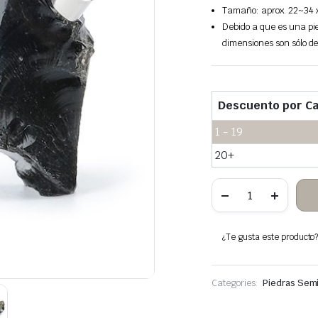
Tamaño: aprox. 22~34 
Debido a que es una pie
dimensiones son sólo de
Descuento por Ca
1 - 19
20+
Obsidiana
colgante
de
piedra
en
¿Te gusta este producto? 
bruto
cantidad
Categories:
Piedras Sem