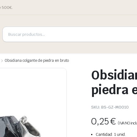
e 500€.
Obsidiana colgante de piedra en bruto
Obsidia
piedra 
SKU:
BS-GZ-M0010
0,25
€
(IVA NO incl
Cantidad: 1 unid.