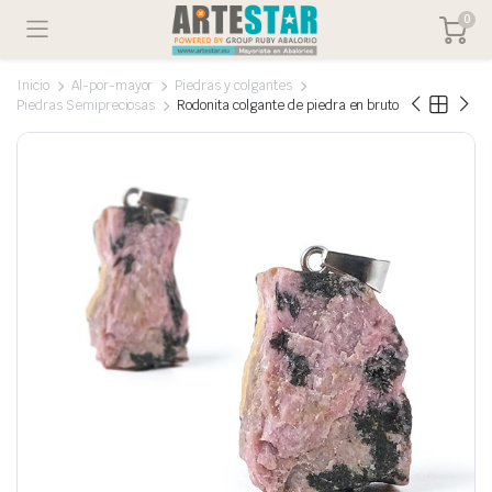
0
Inicio
Al-por-mayor
Piedras y colgantes
Piedras Semipreciosas
Rodonita colgante de piedra en bruto