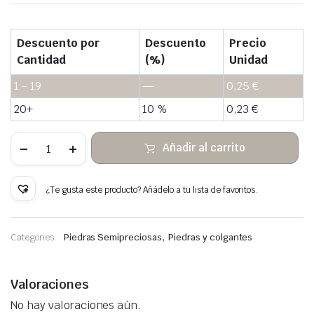
Descuento por
Descuento
Precio
Cantidad
(%)
Unidad
1 - 19
—
0,25
€
20+
10 %
0,23
€
Rodonita
Añadir al carrito
colgante
de
piedra
en
¿Te gusta este producto? Añádelo a tu lista de favoritos.
bruto
cantidad
,
Categories:
Piedras Semipreciosas
Piedras y colgantes
Valoraciones
No hay valoraciones aún.