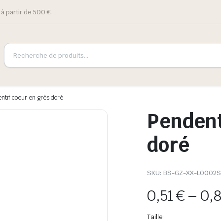
à partir de 500 €.
ntif coeur en grès doré
Pendent
doré
SKU:
BS-GZ-XX-L0002S
0,51
€
–
0,
Taille: