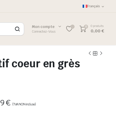
Français
0 produits
Mon compte
0
0
0,00
€
Connectez-Vous
if coeur en grès
89
€
(TVA NON incluse)