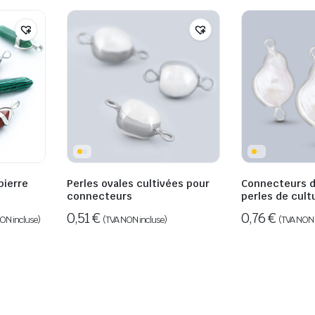
pierre
Perles ovales cultivées pour
Connecteurs d
connecteurs
perles de cult
0,51
€
0,76
€
ON incluse)
(TVA NON incluse)
(TVA NON 