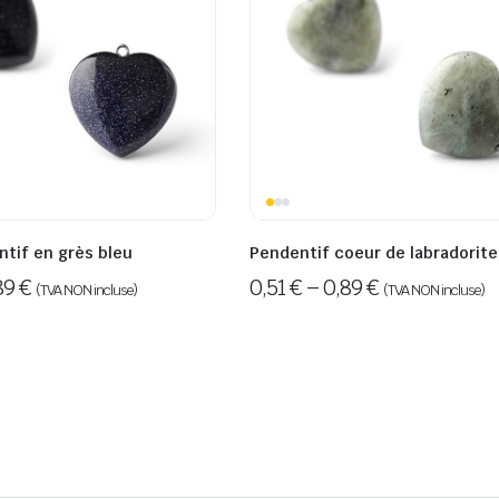
tif en grès bleu
Pendentif coeur de labradorite
89
€
0,51
€
–
0,89
€
(TVA NON incluse)
(TVA NON incluse)