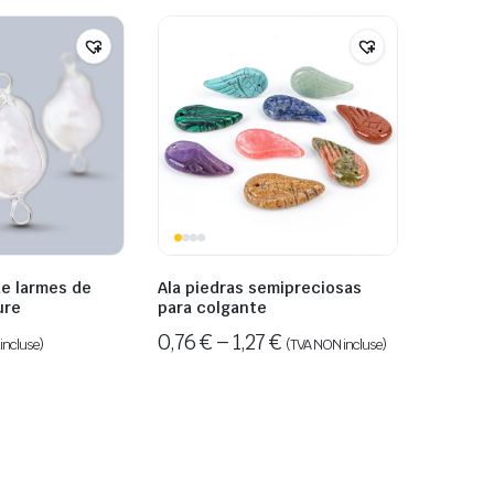
e larmes de
Ala piedras semipreciosas
ure
para colgante
0,76
€
–
1,27
€
incluse)
(TVA NON incluse)