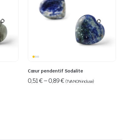
Cœur pendentif Sodalite
0,51
€
–
0,89
€
(TVA NON incluse)