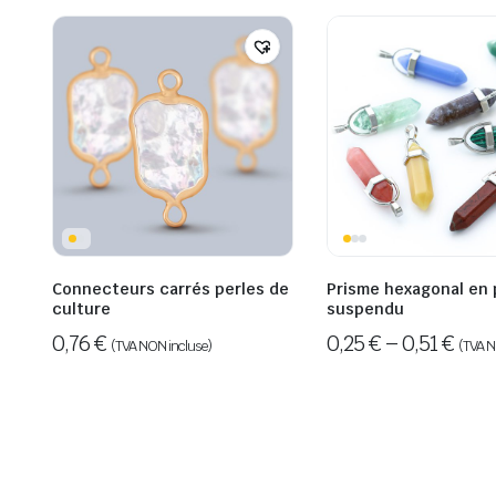
Connecteurs carrés perles de
Prisme hexagonal en 
culture
suspendu
0,76
€
0,25
€
–
0,51
€
(TVA NON incluse)
(TVA N