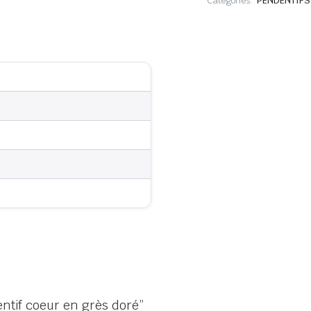
Categories:
PENDENTIFS
entif coeur en grès doré”