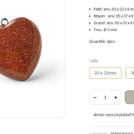
Petit: env. 20 x 22 x 9 
Moyen : env. 25 x 27 x 
Grand: env. 30 x 31 x 
Trou: Ø 2 mm
Quantité: 1pcs.
Taille
20 x 22mm
3
quantité
de
Pendentif
coeur
en
Aimez-vous ce produit? Aj
grès
doré