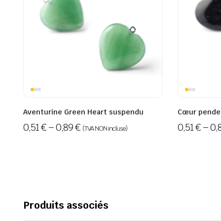
Aventurine Green Heart suspendu
Cœur penden
0,51
€
–
0,89
€
0,51
€
–
0,
(TVA NON incluse)
Produits associés