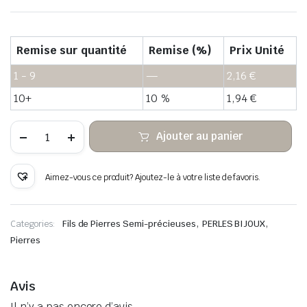
Remise sur quantité
Remise (%)
Prix Unité
1 - 9
—
2,16
€
10+
10 %
1,94
€
quantité
Ajouter au panier
de
Perles
de
pierre
Aimez-vous ce produit? Ajoutez-le à votre liste de favoris.
noire
heishi
,
,
Categories:
Fils de Pierres Semi-précieuses
PERLES BIJOUX
Pierres
Avis
Il n’y a pas encore d’avis.