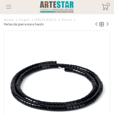
0
Accueil
De gros
PERLES BIJOUX
Pierres
Perles de pierre noire heishi