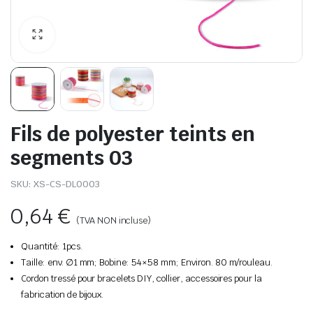
Fils de polyester teints en
segments 03
SKU:
XS-CS-DL0003
0,64
€
(TVA NON incluse)
Quantité: 1pcs.
Taille: env. ∅1 mm; Bobine: 54×58 mm; Environ. 80 m/rouleau.
Cordon tressé pour bracelets DIY, collier, accessoires pour la
fabrication de bijoux.