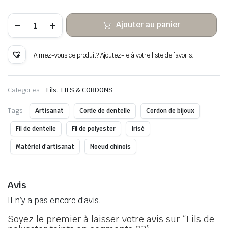
quantité
Ajouter au panier
de
Fils
de
polyester
Aimez-vous ce produit? Ajoutez-le à votre liste de favoris.
teints
en
segments
03
,
Categories:
Fils
FILS & CORDONS
Tags:
Artisanat
Corde de dentelle
Cordon de bijoux
Fil de dentelle
Fil de polyester
Irisé
Matériel d'artisanat
Noeud chinois
Avis
Il n’y a pas encore d’avis.
Soyez le premier à laisser votre avis sur “Fils de