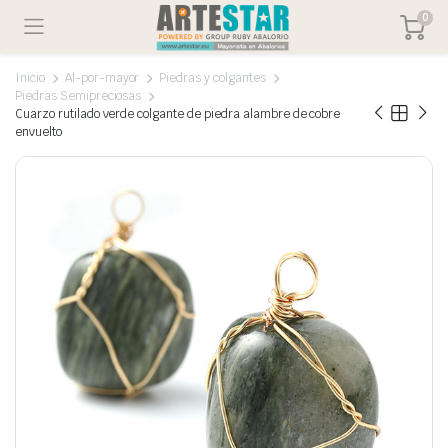
0
Inicio
Al-por-mayor
Piedras y colgantes
Piedras Semipreciosas
Cuarzo rutilado verde colgante de piedra alambre de cobre
envuelto