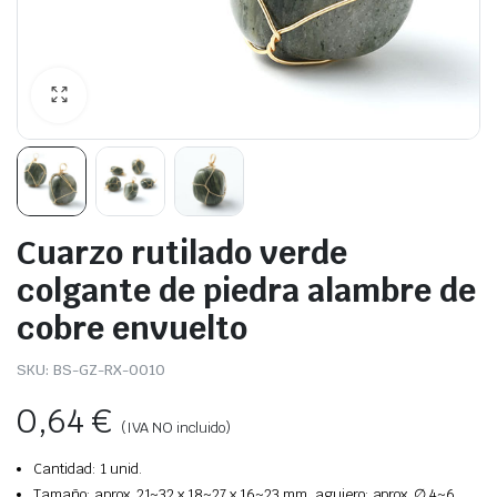
Cuarzo rutilado verde
colgante de piedra alambre de
cobre envuelto
SKU:
BS-GZ-RX-0010
0,64
€
(IVA NO incluido)
Cantidad: 1 unid.
Tamaño: aprox. 21~32 x 18~27 x 16~23 mm, agujero: aprox. ∅ 4~6