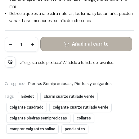
mm
Debido a que es una piedra natural, las formas y los tamaños pueden
variar. Las dimensiones son sólo de referencia.
Cuarzo
Añadir al carrito
rutilado
verde
colgante
de
¿Te gusta este producto? Añádelo a tu lista de favoritos.
piedra
alambre
de
cobre
,
Categories:
Piedras Semipreciosas
Piedras y colgantes
envuelto
cantidad
Tags:
Bibelot
charm cuarzo rutilado verde
colgante cuadrado
colgante cuarzo rutilado verde
colgante piedras semipreciosas
collares
comprar colgantes online
pendientes