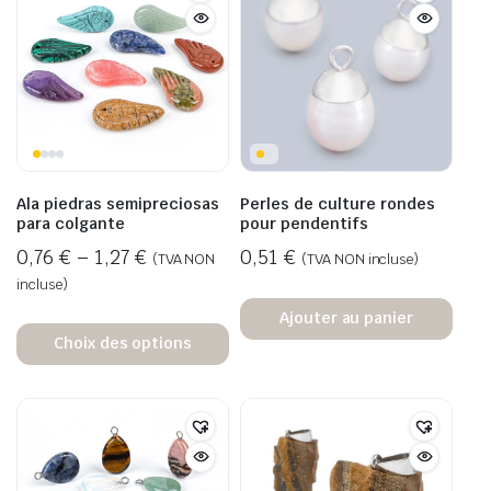
Ala piedras semipreciosas
Perles de culture rondes
para colgante
pour pendentifs
0,76
€
–
1,27
€
0,51
€
(TVA NON
(TVA NON incluse)
incluse)
Ajouter au panier
Choix des options