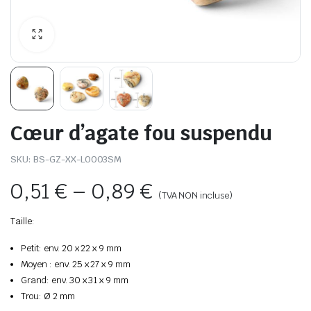
Cœur d’agate fou suspendu
SKU:
BS-GZ-XX-L0003SM
0,51
€
–
0,89
€
(TVA NON incluse)
Taille:
Petit: env. 20 x 22 x 9 mm
Moyen : env. 25 x 27 x 9 mm
Grand: env. 30 x 31 x 9 mm
Trou: Ø 2 mm