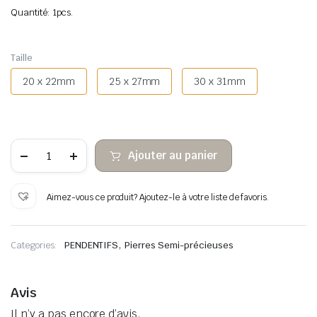
Quantité: 1pcs.
Taille
20 x 22mm
25 x 27mm
30 x 31mm
quantité
Ajouter au panier
de
Cœur
d’agate
fou
Aimez-vous ce produit? Ajoutez-le à votre liste de favoris.
suspendu
,
Categories:
PENDENTIFS
Pierres Semi-précieuses
Avis
Il n’y a pas encore d’avis.