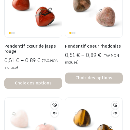
Pendentif cœur de jaspe
Pendentif coeur rhodonite
rouge
0,51
€
–
0,89
€
(TVA NON
0,51
€
–
0,89
€
(TVA NON
incluse)
incluse)
Choix des options
Choix des options