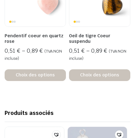
Pendentif coeur en quartz
Oeil de tigre Coeur
rose
suspendu
0,51
€
–
0,89
€
0,51
€
–
0,89
€
(TVA NON
(TVA NON
incluse)
incluse)
Choix des options
Choix des options
Produits associés