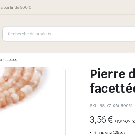
à partir de 500 €.
er facettée
Pierre d
facetté
SKU:
BS-YZ-QM-B0031
3,56
€
(TVA NON inc
4mm: env. 125pcs.