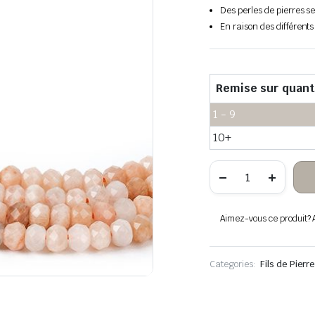
Des perles de pierres s
En raison des différents
Remise sur quant
1 - 9
10+
quantité
de
Pierre
de
soleil
Aimez-vous ce produit? Aj
boulier
facettée
Categories:
Fils de Pier