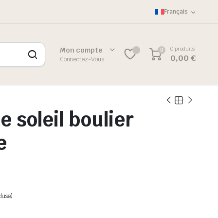
Français
0 produits
Mon compte
0
0
0,00
€
Connectez-Vous
e soleil boulier
e
luse)