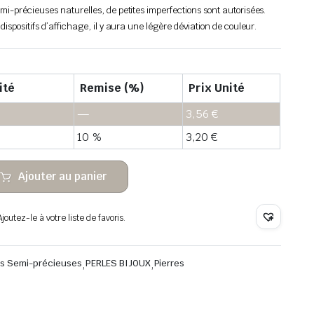
emi-précieuses naturelles, de petites imperfections sont autorisées.
 dispositifs d’affichage, il y aura une légère déviation de couleur.
ité
Remise (%)
Prix Unité
—
3,56
€
10 %
3,20
€
Ajouter au panier
outez-le à votre liste de favoris.
res Semi-précieuses
,
PERLES BIJOUX
,
Pierres